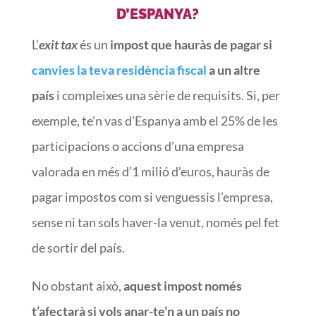
D’ESPANYA?
L’
exit tax
és un
impost que hauràs de pagar si
canvies la teva residència fiscal
a un altre
país
i compleixes una sèrie de requisits. Si, per
exemple, te’n vas d’Espanya amb el 25% de les
participacions o accions d’una empresa
valorada en més d’1 milió d’euros, hauràs de
pagar impostos com si venguessis l’empresa,
sense ni tan sols haver-la venut, només pel fet
de sortir del país.
No obstant això,
aquest impost només
t’afectarà si vols anar-te’n a un país no