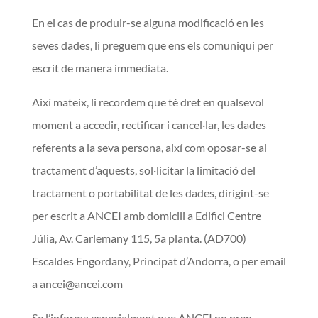
En el cas de produir-se alguna modificació en les
seves dades, li preguem que ens els comuniqui per
escrit de manera immediata.
Així mateix, li recordem que té dret en qualsevol
moment a accedir, rectificar i cancel·lar, les dades
referents a la seva persona, així com oposar-se al
tractament d’aquests, sol·licitar la limitació del
tractament o portabilitat de les dades, dirigint-se
per escrit a ANCEI amb domicili a Edifici Centre
Júlia, Av. Carlemany 115, 5a planta. (AD700)
Escaldes Engordan
y, Principat d’Andorra,
o per email
a
ancei@ancei.com
Se l’informa especialment que ANCEI no pren