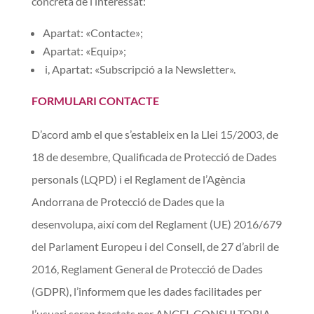
concreta de l’interessat:
Apartat: «
Contacte
»;
Apartat: «Equip
»;
i, Apartat: «
Subscripció a la Newsletter
».
FORMULARI CONTACTE
D’acord amb el que s’estableix en la Llei 15/2003, de
18 de desembre, Qualificada de Protecció de D
ades
personals (LQPD) i el Reglament de l’Agència
Andorrana de
Protecció de Dades que la
desenvolupa, així com del Reglament (UE) 2016/679
del
Parlament Europeu i del Consell, de 27 d’abril de
2016, Reglament General de
Protecció de Dades
(GDPR), l’informem que les dades facilitades per
l’usuari seran tractats per ANCEI, CONSULTORIA